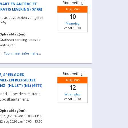
Einde veiling
WART EN ANTRACIET
ATIS LEVERING) (6166)
Augustus
10
traciet voorzien van getint
info.
Maandag
vanaf 19:30
Ophaaldag(en):
Gratis verzending. Lees de
veilinginfo.
|
Toon meer informatie...
Einde veiling
, SPEELGOED,
MEL- EN RELIGIEUZE
Augustus
. (HULST) (NL) (6171)
12
oed, uurwerken, militaria,
Woensdag
vanaf 19:30
, postkaarten enz.
Ophaaldag(en):
21 aug 2026 van 10:00 - 13:30
22 aug 2026 van 10:00 - 13:30