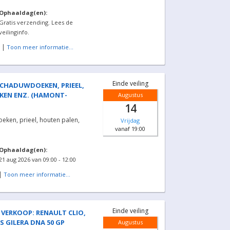
Ophaaldag(en):
Gratis verzending. Lees de
veilinginfo.
|
Toon meer informatie...
Einde veiling
SCHADUWDOEKEN, PRIEEL,
KEN ENZ. (HAMONT-
Augustus
14
oeken, prieel, houten palen,
Vrijdag
vanaf 19:00
Ophaaldag(en):
21 aug 2026 van 09:00 - 12:00
|
Toon meer informatie...
Einde veiling
 VERKOOP: RENAULT CLIO,
 GILERA DNA 50 GP
Augustus