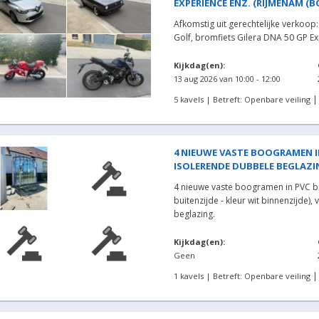
EXPERIENCE ENZ. (RIJMENAM (B
Afkomstig uit gerechtelijke verkoop:
Golf, bromfiets Gilera DNA 50 GP Ex
Kijkdag(en):
13 aug 2026 van 10:00 - 12:00
5 kavels | Betreft: Openbare veiling
4 NIEUWE VASTE BOOGRAMEN IN
ISOLERENDE DUBBELE BEGLAZING 
4 nieuwe vaste boogramen in PVC bico
buitenzijde - kleur wit binnenzijde),
beglazing.
Kijkdag(en):
Geen
1 kavels | Betreft: Openbare veiling