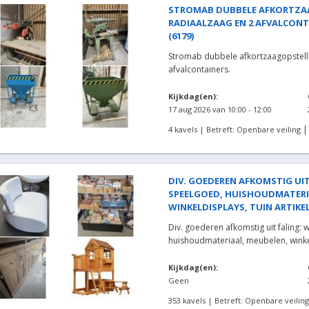
STROMAB DUBBELE AFKORTZA
RADIAALZAAG EN 2 AFVALCONTA
(6179)
Stromab dubbele afkortzaagopstelli
afvalcontainers.
Kijkdag(en):
17 aug 2026 van 10:00 - 12:00
4 kavels | Betreft: Openbare veiling
DIV. GOEDEREN AFKOMSTIG UIT
SPEELGOED, HUISHOUDMATERI
WINKELDISPLAYS, TUIN ARTIKELE
Div. goederen afkomstig uit faling: 
huishoudmateriaal, meubelen, winke
Kijkdag(en):
Geen
353 kavels | Betreft: Openbare veiling