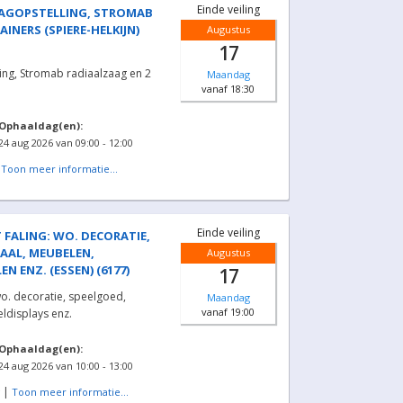
Einde veiling
AGOPSTELLING, STROMAB
INERS (SPIERE-HELKIJN)
Augustus
17
ng, Stromab radiaalzaag en 2
Maandag
vanaf 18:30
Ophaaldag(en):
24 aug 2026 van 09:00 - 12:00
|
Toon meer informatie...
Einde veiling
 FALING: WO. DECORATIE,
AAL, MEUBELEN,
Augustus
N ENZ. (ESSEN) (6177)
17
wo. decoratie, speelgoed,
Maandag
vanaf 19:00
ldisplays enz.
Ophaaldag(en):
24 aug 2026 van 10:00 - 13:00
|
Toon meer informatie...