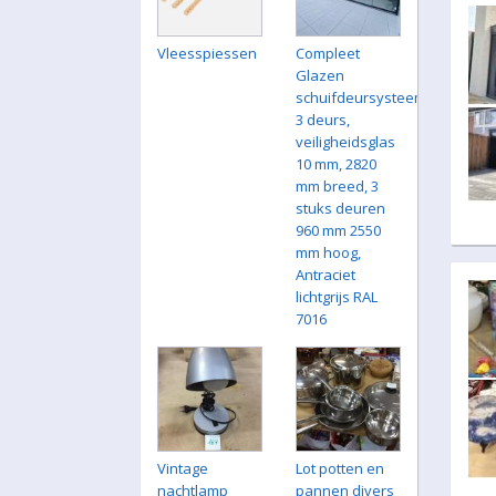
Vleesspiessen
Compleet
Glazen
schuifdeursysteem
3 deurs,
veiligheidsglas
10 mm, 2820
mm breed, 3
stuks deuren
960 mm 2550
mm hoog,
Antraciet
lichtgrijs RAL
7016
Vintage
Lot potten en
nachtlamp
pannen divers