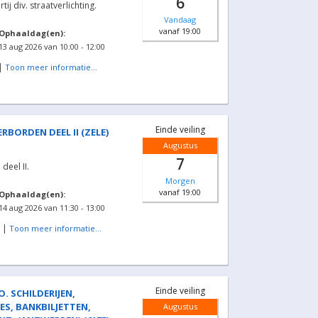
6
ij div. straatverlichting.
Vandaag
vanaf 19:00
Ophaaldag(en):
13 aug 2026 van 10:00 - 12:00
|
Toon meer informatie...
Einde veiling
RBORDEN DEEL II (ZELE)
Augustus
7
deel II.
Morgen
vanaf 19:00
Ophaaldag(en):
14 aug 2026 van 11:30 - 13:00
|
Toon meer informatie...
Einde veiling
. SCHILDERIJEN,
ES, BANKBILJETTEN,
Augustus