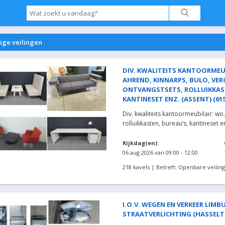
ige veilingen
DIV. KWALITEITS KANTOORMEUB
AHREND, KINNARPS, BULO, VER
ONTVANGSTSETS, ROLLUIKKAST
KANTINESET ENZ. (ASSENT) (615
Div. kwaliteits kantoormeubilair: wo
rolluikkasten, bureau’s, kantineset e
Kijkdag(en):
06 aug 2026 van 09:00 - 12:00
218 kavels | Betreft: Openbare veiling
I.O.V. WEGEN EN VERKEER LIMBU
STRAATVERLICHTING (HASSELT) 