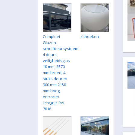
Compleet
zithoeken
Glazen
schuifdeursysteem
4 deurs,
veiligheidsglas
10 mm, 3570
mm breed, 4
stuks deuren
900 mm 2150
mm hoog,
Antraciet
lichtgrijs RAL
7016