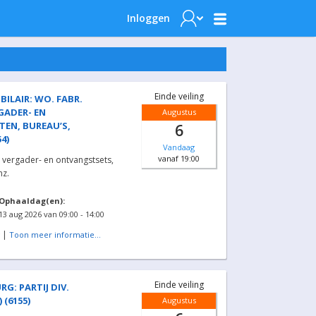
Inloggen
Einde veiling
ILAIR: WO. FABR.
GADER- EN
Augustus
EN, BUREAU’S,
6
4)
Vandaag
vanaf 19:00
. vergader- en ontvangstsets,
nz.
Ophaaldag(en):
13 aug 2026 van 09:00 - 14:00
|
Toon meer informatie...
Einde veiling
RG: PARTIJ DIV.
(6155)
Augustus