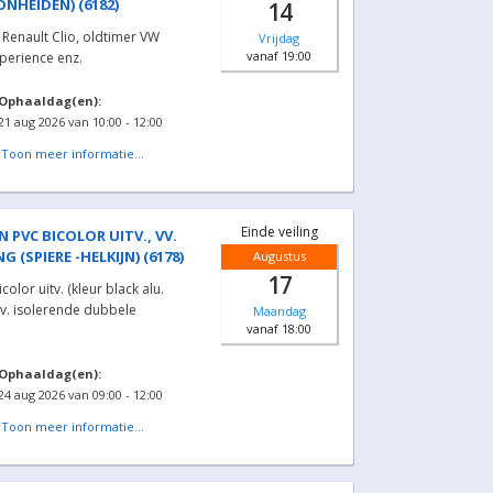
ONHEIDEN) (6182)
14
 Renault Clio, oldtimer VW
Vrijdag
vanaf 19:00
perience enz.
Ophaaldag(en):
21 aug 2026 van 10:00 - 12:00
|
Toon meer informatie...
Einde veiling
 PVC BICOLOR UITV., VV.
(SPIERE -HELKIJN) (6178)
Augustus
17
lor uitv. (kleur black alu.
 vv. isolerende dubbele
Maandag
vanaf 18:00
Ophaaldag(en):
24 aug 2026 van 09:00 - 12:00
|
Toon meer informatie...