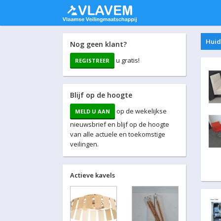
Huid
Nog geen klant?
u gratis!
REGISTREER
Blijf op de hoogte
op de wekelijkse
MELD U AAN
nieuwsbrief en blijf op de hoogte
van alle actuele en toekomstige
veilingen.
Actieve kavels