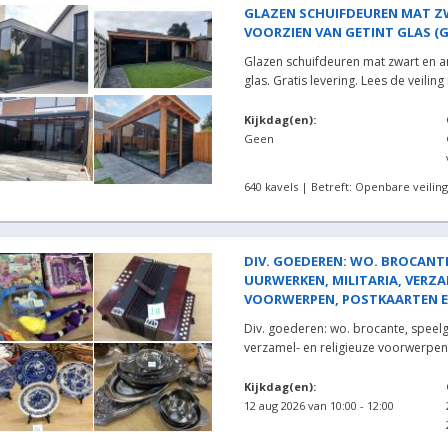
GLAZEN SCHUIFDEUREN MAT Z
VOORZIEN VAN GETINT GLAS (GR
Glazen schuifdeuren mat zwart en an
glas. Gratis levering. Lees de veiling 
Kijkdag(en):
Geen
640 kavels | Betreft: Openbare veiling
DIV. GOEDEREN: WO. BROCANTE
UURWERKEN, MILITARIA, VERZA
VOORWERPEN, POSTKAARTEN ENZ
Div. goederen: wo. brocante, speelg
verzamel- en religieuze voorwerpen
Kijkdag(en):
12 aug 2026 van 10:00 - 12:00