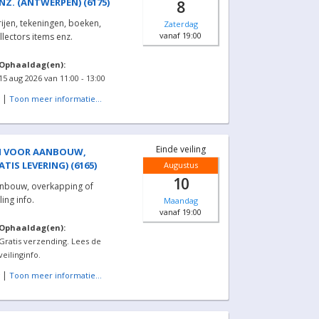
NZ. (ANTWERPEN) (6175)
8
rijen, tekeningen, boeken,
Zaterdag
vanaf 19:00
llectors items enz.
Ophaaldag(en):
15 aug 2026 van 11:00 - 13:00
|
Toon meer informatie...
Einde veiling
N VOOR AANBOUW,
IS LEVERING) (6165)
Augustus
10
anbouw, overkapping of
ing info.
Maandag
vanaf 19:00
Ophaaldag(en):
Gratis verzending. Lees de
veilinginfo.
|
Toon meer informatie...