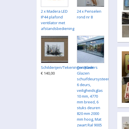
2 x Madera LED
24 x Penselen
IP44 plafond
rond nr 8
ventilator met
afstandsbediening
Schilderijen/Tekeningen/Kaders
Compleet
€ 140,00
Glazen
schuifdeursysteem
6 deurs,
veiligheidsglas
10 mm, 4770
mm breed, 6
stuks deuren
820 mm 2000
mm hoog, Mat
zwart Ral 9005