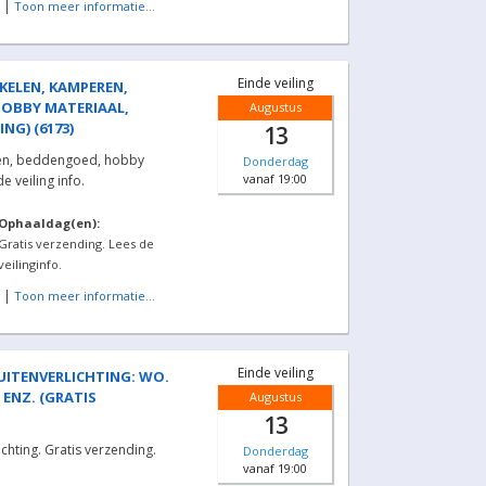
|
Toon meer informatie...
Einde veiling
IKELEN, KAMPEREN,
OBBY MATERIAAL,
Augustus
NG) (6173)
13
den, beddengoed, hobby
Donderdag
vanaf 19:00
e veiling info.
Ophaaldag(en):
Gratis verzending. Lees de
veilinginfo.
|
Toon meer informatie...
Einde veiling
BUITENVERLICHTING: WO.
NZ. (GRATIS
Augustus
13
ichting. Gratis verzending.
Donderdag
vanaf 19:00