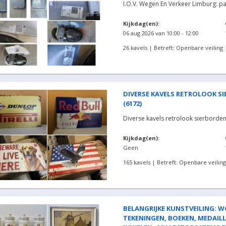
I.O.V. Wegen En Verkeer Limburg: part
Kijkdag(en):
06 aug 2026 van 10:00 - 12:00
26 kavels | Betreft: Openbare veiling
DIVERSE KAVELS RETROLOOK SIE
(6172)
Diverse kavels retrolook sierborden 
Kijkdag(en):
Geen
165 kavels | Betreft: Openbare veiling
BELANGRIJKE KUNSTVEILING: WO
TEKENINGEN, BOEKEN, MEDAILL